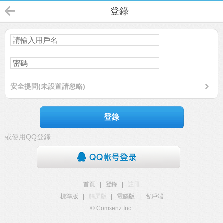
登錄
安全提問(未設置請忽略)
登錄
或使用QQ登錄
首頁
|
登錄
|
註冊
標準版
|
觸屏版
|
電腦版
|
客戶端
© Comsenz Inc.