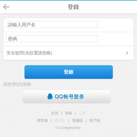
登錄
安全提問(未設置請忽略)
登錄
或使用QQ登錄
首頁
|
登錄
|
註冊
標準版
|
觸屏版
|
電腦版
|
客戶端
© Comsenz Inc.