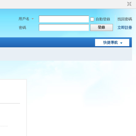
用戶名
自動登錄
找回密碼
登錄
密碼
立即註冊
快捷導航