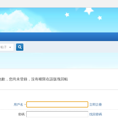
帖子
搜
索
抱歉，您尚未登錄，沒有權限在該版塊回帖
用戶名
立即註冊
密碼:
找回密碼