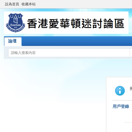
設為首頁
收藏本站
論壇
用戶登錄