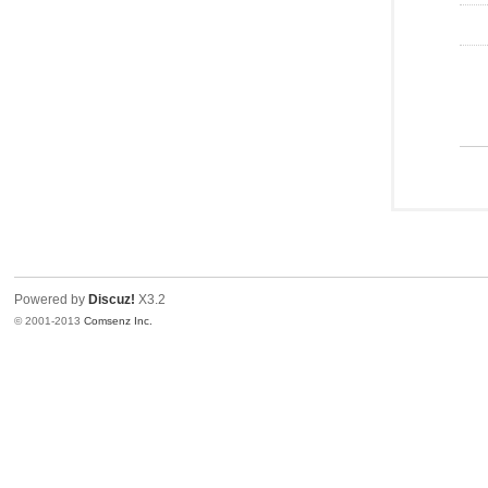
Powered by
Discuz!
X3.2
© 2001-2013
Comsenz Inc.