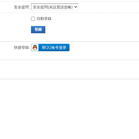
安全提問:
自動登錄
登錄
快捷登錄: