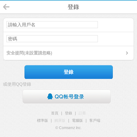
登錄
安全提問(未設置請忽略)
登錄
或使用QQ登錄
首頁
|
登錄
|
註冊
標準版
|
觸屏版
|
電腦版
|
客戶端
© Comsenz Inc.