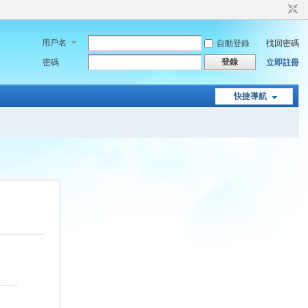
用戶名
自動登錄
找回密碼
登錄
密碼
立即註冊
快捷導航