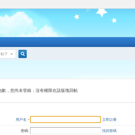
帖子
搜
索
抱歉，您尚未登錄，沒有權限在該版塊回帖
用戶名
立即註冊
密碼:
找回密碼