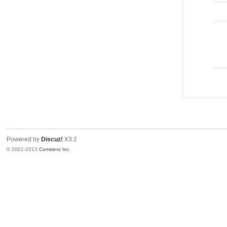
Powered by
Discuz!
X3.2
© 2001-2013
Comsenz Inc.