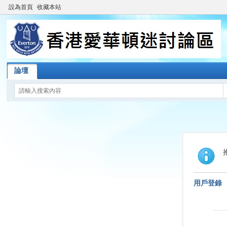
設為首頁
收藏本站
論壇
用戶登錄