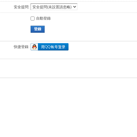
安全提問:
自動登錄
登錄
快捷登錄: