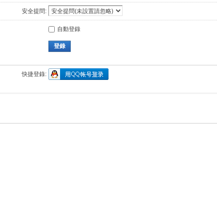
安全提問:
自動登錄
登錄
快捷登錄: