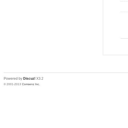
Powered by
Discuz!
X3.2
© 2001-2013
Comsenz Inc.