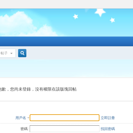
帖子
搜
索
抱歉，您尚未登錄，沒有權限在該版塊回帖
用戶名
立即註冊
密碼:
找回密碼