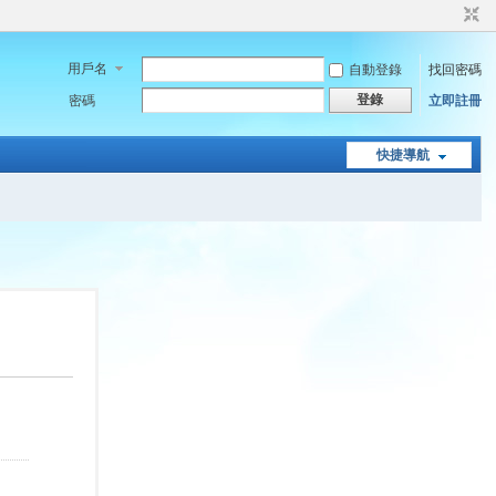
用戶名
自動登錄
找回密碼
登錄
密碼
立即註冊
快捷導航