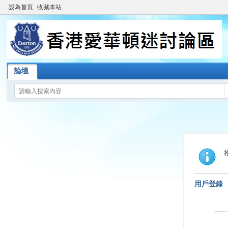
設為首頁
收藏本站
論壇
用戶登錄