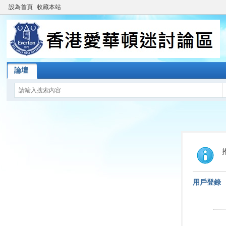
設為首頁
收藏本站
論壇
用戶登錄