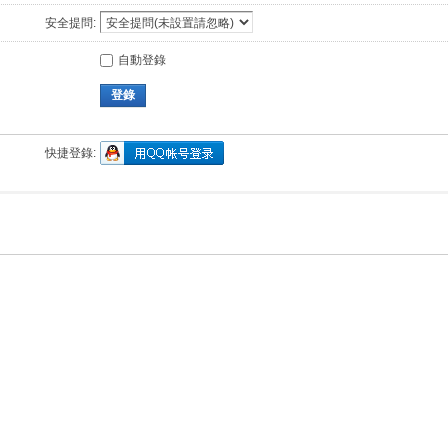
安全提問:
自動登錄
登錄
快捷登錄: