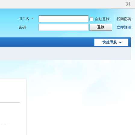
用戶名
自動登錄
找回密碼
登錄
密碼
立即註冊
快捷導航