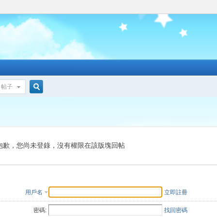
帖子
搜
索
抱歉，您尚未登錄，沒有權限在該版塊回帖
用戶名
立即註冊
密碼:
找回密碼