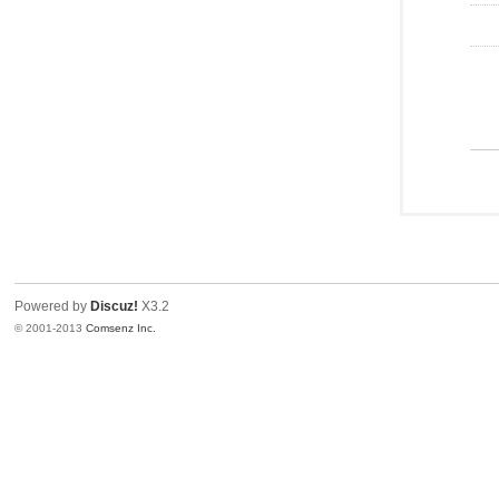
Powered by
Discuz!
X3.2
© 2001-2013
Comsenz Inc.