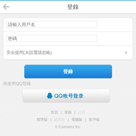
登錄
安全提問(未設置請忽略)
登錄
或使用QQ登錄
首頁
|
登錄
|
註冊
標準版
|
觸屏版
|
電腦版
|
客戶端
© Comsenz Inc.