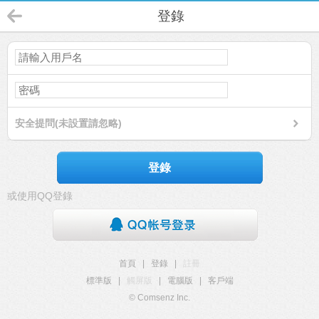
登錄
安全提問(未設置請忽略)
登錄
或使用QQ登錄
首頁
|
登錄
|
註冊
標準版
|
觸屏版
|
電腦版
|
客戶端
© Comsenz Inc.