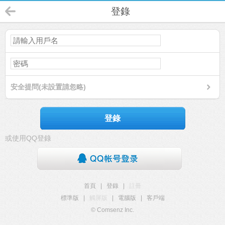
登錄
安全提問(未設置請忽略)
登錄
或使用QQ登錄
首頁
|
登錄
|
註冊
標準版
|
觸屏版
|
電腦版
|
客戶端
© Comsenz Inc.