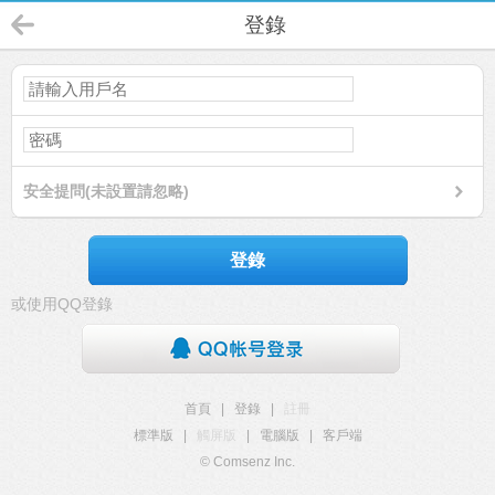
登錄
安全提問(未設置請忽略)
登錄
或使用QQ登錄
首頁
|
登錄
|
註冊
標準版
|
觸屏版
|
電腦版
|
客戶端
© Comsenz Inc.