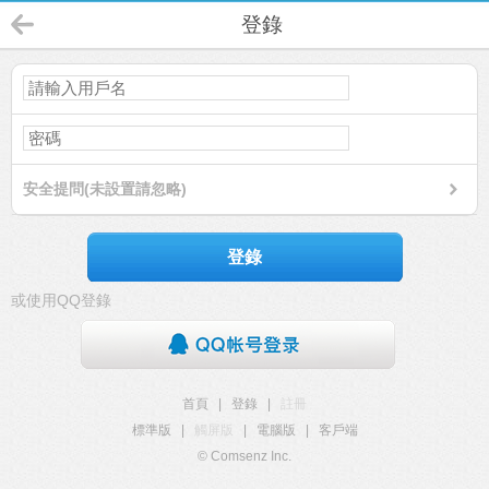
登錄
安全提問(未設置請忽略)
登錄
或使用QQ登錄
首頁
|
登錄
|
註冊
標準版
|
觸屏版
|
電腦版
|
客戶端
© Comsenz Inc.