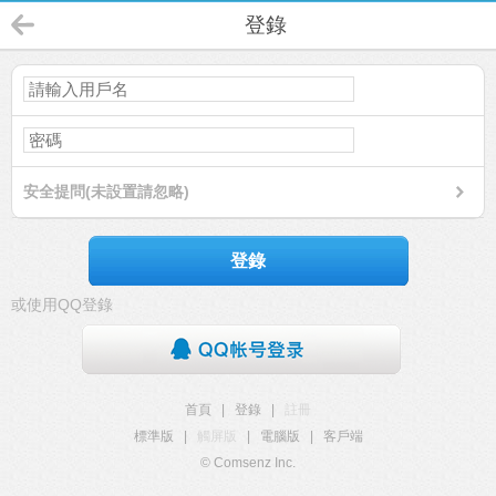
登錄
安全提問(未設置請忽略)
登錄
或使用QQ登錄
首頁
|
登錄
|
註冊
標準版
|
觸屏版
|
電腦版
|
客戶端
© Comsenz Inc.