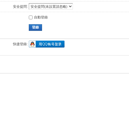
安全提問:
自動登錄
登錄
快捷登錄: