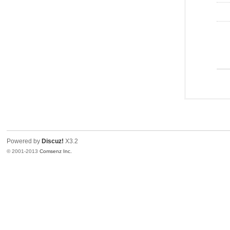
Powered by
Discuz!
X3.2
© 2001-2013
Comsenz Inc.