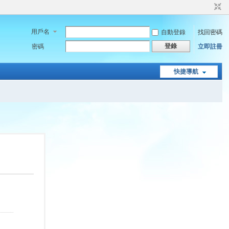
用戶名
自動登錄
找回密碼
登錄
密碼
立即註冊
快捷導航