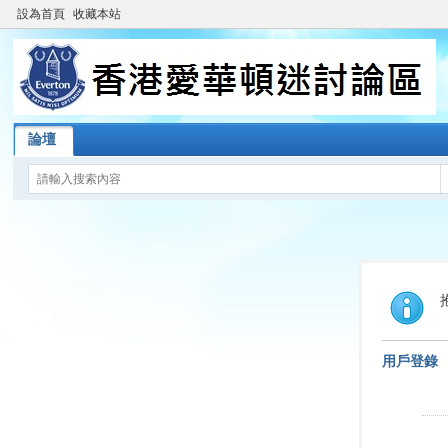
設為首頁
收藏本站
論壇
用戶登錄