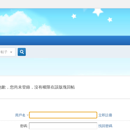
帖子
搜
索
抱歉，您尚未登錄，沒有權限在該版塊回帖
用戶名
立即註冊
密碼:
找回密碼