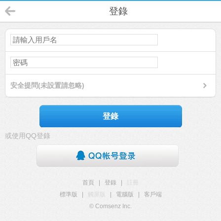
登錄
安全提問(未設置請忽略)
登錄
或使用QQ登錄
首頁
|
登錄
|
註冊
標準版
|
觸屏版
|
電腦版
|
客戶端
© Comsenz Inc.