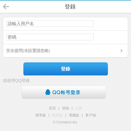
登錄
安全提問(未設置請忽略)
登錄
或使用QQ登錄
首頁
|
登錄
|
註冊
標準版
|
觸屏版
|
電腦版
|
客戶端
© Comsenz Inc.