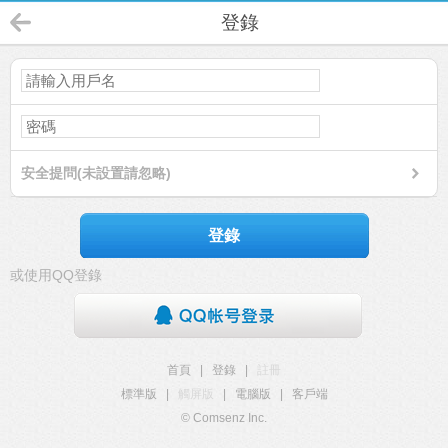
登錄
安全提問(未設置請忽略)
登錄
或使用QQ登錄
首頁
|
登錄
|
註冊
標準版
|
觸屏版
|
電腦版
|
客戶端
© Comsenz Inc.