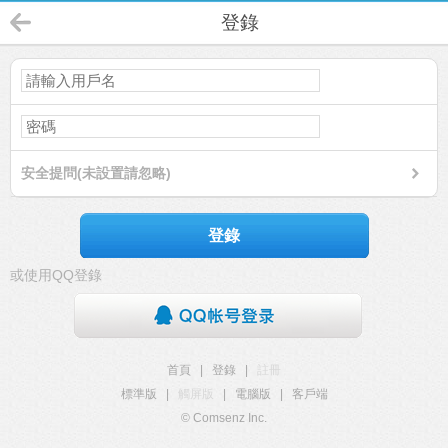
登錄
安全提問(未設置請忽略)
登錄
或使用QQ登錄
首頁
|
登錄
|
註冊
標準版
|
觸屏版
|
電腦版
|
客戶端
© Comsenz Inc.