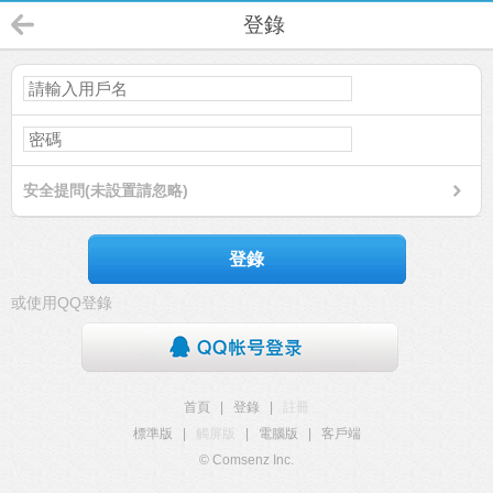
登錄
安全提問(未設置請忽略)
登錄
或使用QQ登錄
首頁
|
登錄
|
註冊
標準版
|
觸屏版
|
電腦版
|
客戶端
© Comsenz Inc.