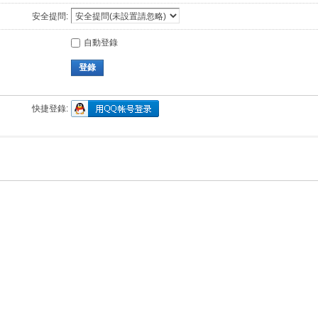
安全提問:
自動登錄
登錄
快捷登錄: