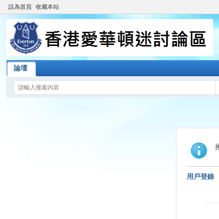
設為首頁
收藏本站
論壇
用戶登錄