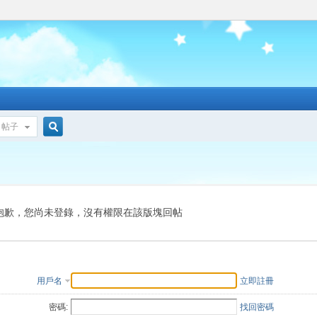
帖子
搜
索
抱歉，您尚未登錄，沒有權限在該版塊回帖
用戶名
立即註冊
密碼:
找回密碼