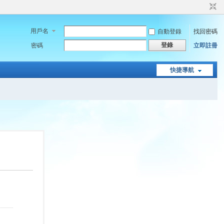
用戶名
自動登錄
找回密碼
登錄
密碼
立即註冊
快捷導航