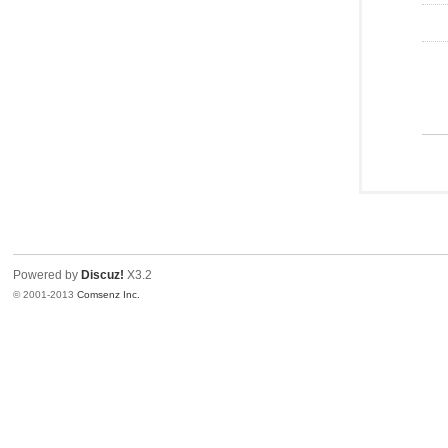
Powered by
Discuz!
X3.2
© 2001-2013
Comsenz Inc.