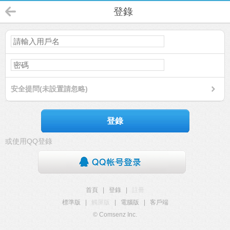
登錄
安全提問(未設置請忽略)
登錄
或使用QQ登錄
首頁
|
登錄
|
註冊
標準版
|
觸屏版
|
電腦版
|
客戶端
© Comsenz Inc.