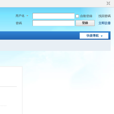
用戶名
自動登錄
找回密碼
登錄
密碼
立即註冊
快捷導航