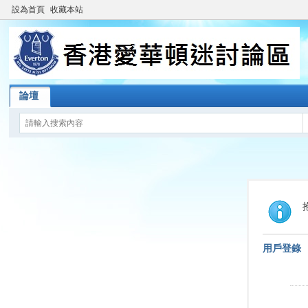
設為首頁
收藏本站
論壇
用戶登錄