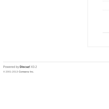
Powered by
Discuz!
X3.2
© 2001-2013
Comsenz Inc.