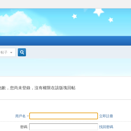
帖子
搜
索
抱歉，您尚未登錄，沒有權限在該版塊回帖
用戶名
立即註冊
密碼:
找回密碼