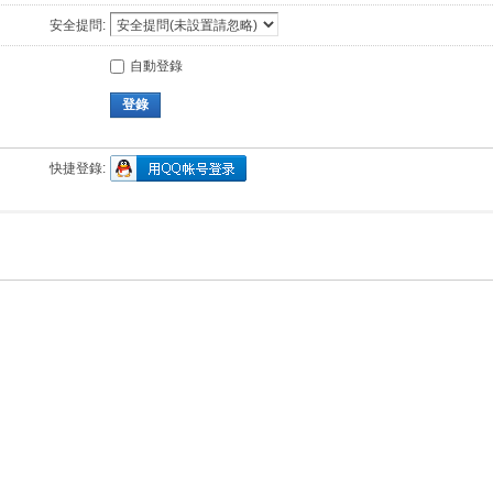
安全提問:
自動登錄
登錄
快捷登錄: