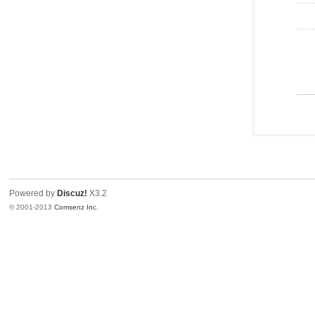
Powered by
Discuz!
X3.2
© 2001-2013
Comsenz Inc.