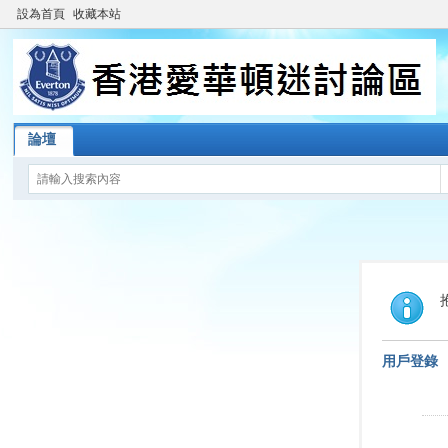
設為首頁
收藏本站
論壇
用戶登錄