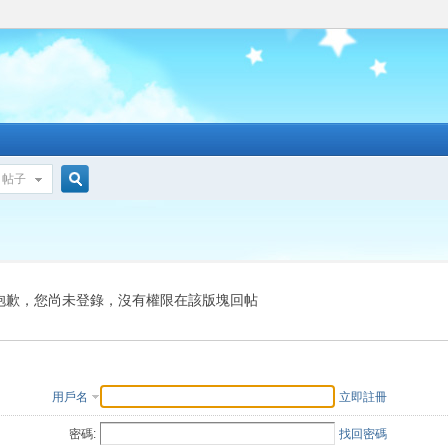
帖子
搜
索
抱歉，您尚未登錄，沒有權限在該版塊回帖
用戶名
立即註冊
密碼:
找回密碼