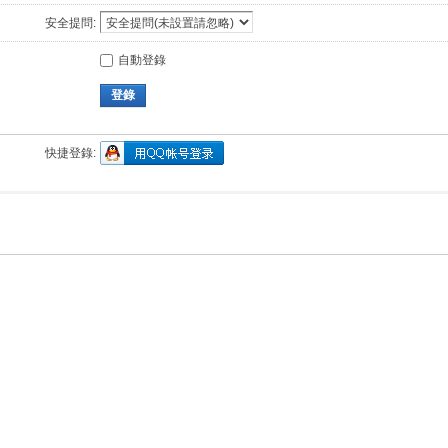
安全提問:
自動登錄
登錄
快捷登錄: