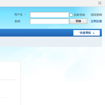
用戶名
自動登錄
找回密碼
登錄
密碼
立即註冊
快捷導航