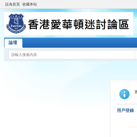
設為首頁
收藏本站
論壇
用戶登錄