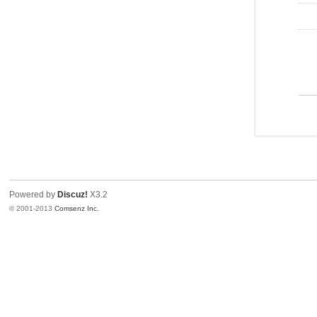
Powered by
Discuz!
X3.2
© 2001-2013
Comsenz Inc.