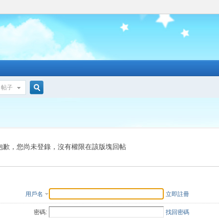
帖子
搜
索
抱歉，您尚未登錄，沒有權限在該版塊回帖
用戶名
立即註冊
密碼:
找回密碼