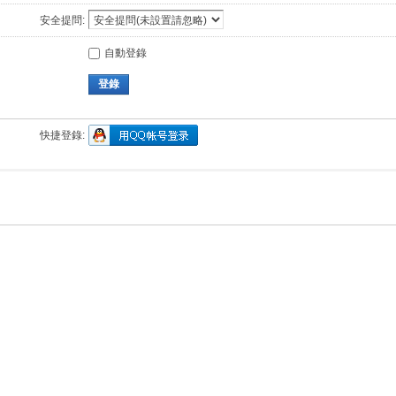
安全提問:
自動登錄
登錄
快捷登錄: