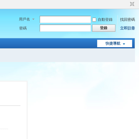
用戶名
自動登錄
找回密碼
登錄
密碼
立即註冊
快捷導航