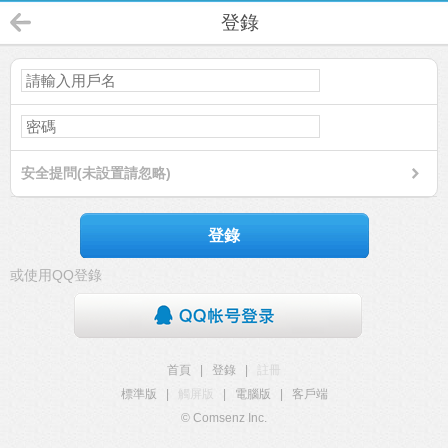
登錄
安全提問(未設置請忽略)
登錄
或使用QQ登錄
首頁
|
登錄
|
註冊
標準版
|
觸屏版
|
電腦版
|
客戶端
© Comsenz Inc.