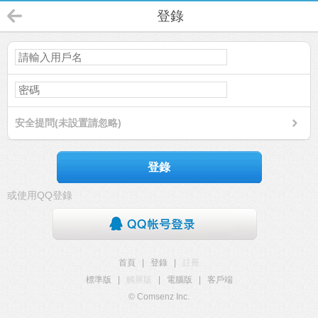
登錄
安全提問(未設置請忽略)
登錄
或使用QQ登錄
首頁
|
登錄
|
註冊
標準版
|
觸屏版
|
電腦版
|
客戶端
© Comsenz Inc.