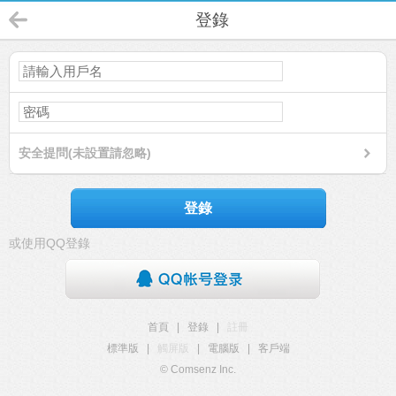
登錄
安全提問(未設置請忽略)
登錄
或使用QQ登錄
首頁
|
登錄
|
註冊
標準版
|
觸屏版
|
電腦版
|
客戶端
© Comsenz Inc.