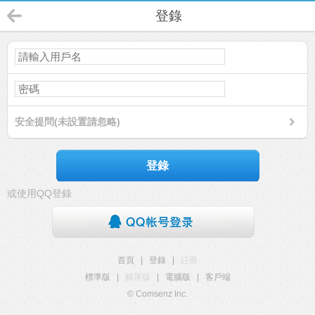
登錄
安全提問(未設置請忽略)
登錄
或使用QQ登錄
首頁
|
登錄
|
註冊
標準版
|
觸屏版
|
電腦版
|
客戶端
© Comsenz Inc.