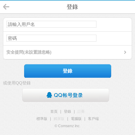
登錄
安全提問(未設置請忽略)
登錄
或使用QQ登錄
首頁
|
登錄
|
註冊
標準版
|
觸屏版
|
電腦版
|
客戶端
© Comsenz Inc.