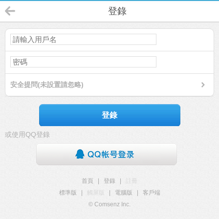
登錄
安全提問(未設置請忽略)
登錄
或使用QQ登錄
首頁
|
登錄
|
註冊
標準版
|
觸屏版
|
電腦版
|
客戶端
© Comsenz Inc.