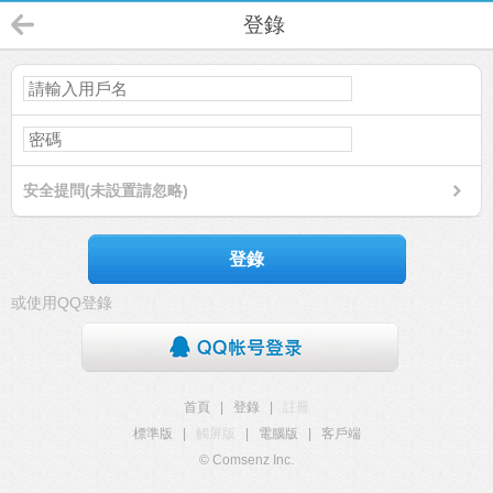
登錄
安全提問(未設置請忽略)
登錄
或使用QQ登錄
首頁
|
登錄
|
註冊
標準版
|
觸屏版
|
電腦版
|
客戶端
© Comsenz Inc.