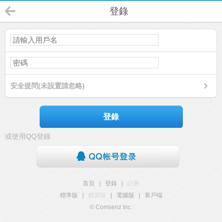
登錄
安全提問(未設置請忽略)
登錄
或使用QQ登錄
首頁
|
登錄
|
註冊
標準版
|
觸屏版
|
電腦版
|
客戶端
© Comsenz Inc.