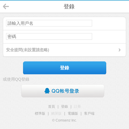
登錄
安全提問(未設置請忽略)
登錄
或使用QQ登錄
首頁
|
登錄
|
註冊
標準版
|
觸屏版
|
電腦版
|
客戶端
© Comsenz Inc.