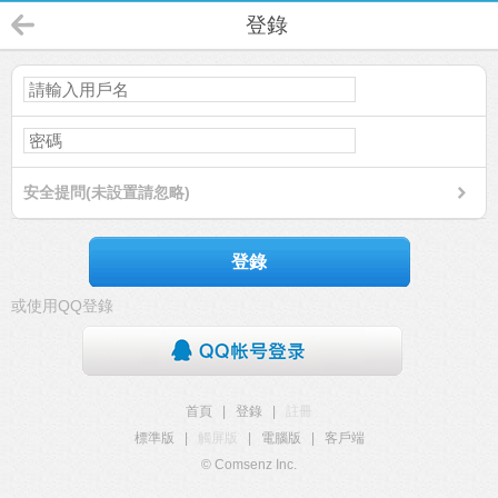
登錄
安全提問(未設置請忽略)
登錄
或使用QQ登錄
首頁
|
登錄
|
註冊
標準版
|
觸屏版
|
電腦版
|
客戶端
© Comsenz Inc.