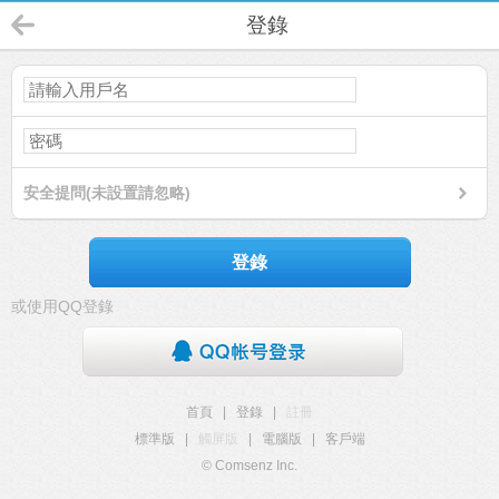
登錄
安全提問(未設置請忽略)
登錄
或使用QQ登錄
首頁
|
登錄
|
註冊
標準版
|
觸屏版
|
電腦版
|
客戶端
© Comsenz Inc.