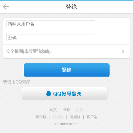
登錄
安全提問(未設置請忽略)
登錄
或使用QQ登錄
首頁
|
登錄
|
註冊
標準版
|
觸屏版
|
電腦版
|
客戶端
© Comsenz Inc.