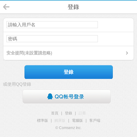
登錄
安全提問(未設置請忽略)
登錄
或使用QQ登錄
首頁
|
登錄
|
註冊
標準版
|
觸屏版
|
電腦版
|
客戶端
© Comsenz Inc.