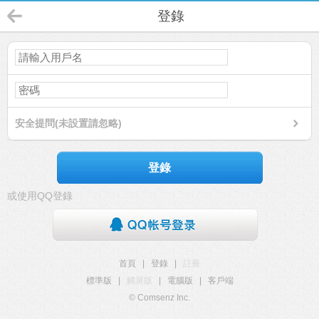
登錄
安全提問(未設置請忽略)
登錄
或使用QQ登錄
首頁
|
登錄
|
註冊
標準版
|
觸屏版
|
電腦版
|
客戶端
© Comsenz Inc.