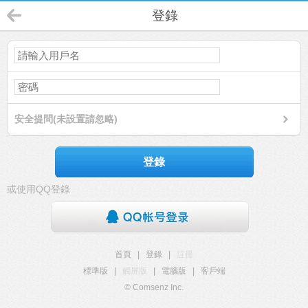
登錄
安全提問(未設置請忽略)
登錄
或使用QQ登錄
首頁
|
登錄
|
註冊
標準版
|
觸屏版
|
電腦版
|
客戶端
© Comsenz Inc.