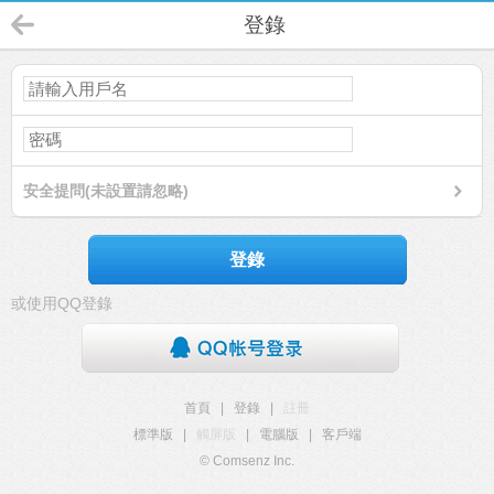
登錄
安全提問(未設置請忽略)
登錄
或使用QQ登錄
首頁
|
登錄
|
註冊
標準版
|
觸屏版
|
電腦版
|
客戶端
© Comsenz Inc.