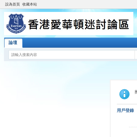
設為首頁
收藏本站
論壇
用戶登錄