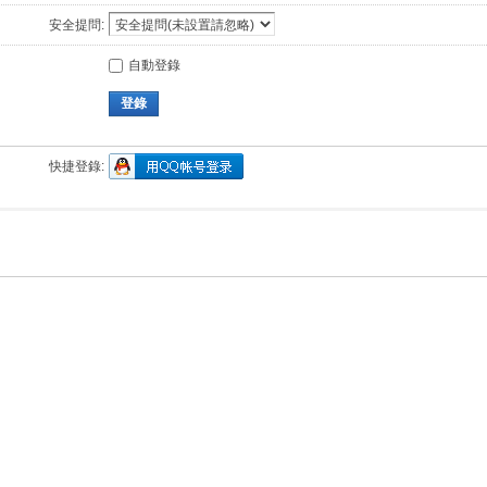
安全提問:
自動登錄
登錄
快捷登錄: