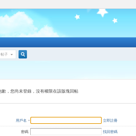
帖子
搜
索
抱歉，您尚未登錄，沒有權限在該版塊回帖
用戶名
立即註冊
密碼:
找回密碼