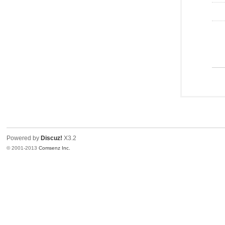
Powered by
Discuz!
X3.2
© 2001-2013
Comsenz Inc.