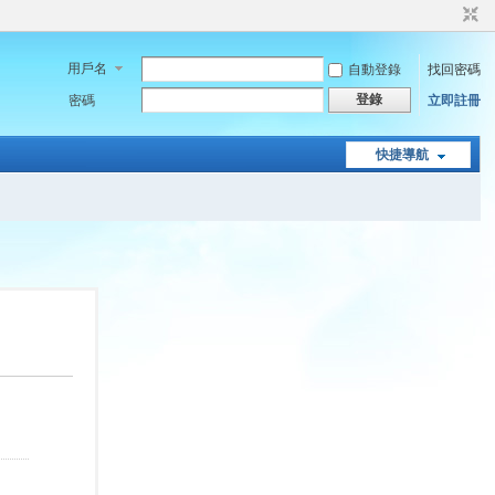
用戶名
自動登錄
找回密碼
登錄
密碼
立即註冊
快捷導航