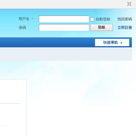
用戶名
自動登錄
找回密碼
登錄
密碼
立即註冊
快捷導航