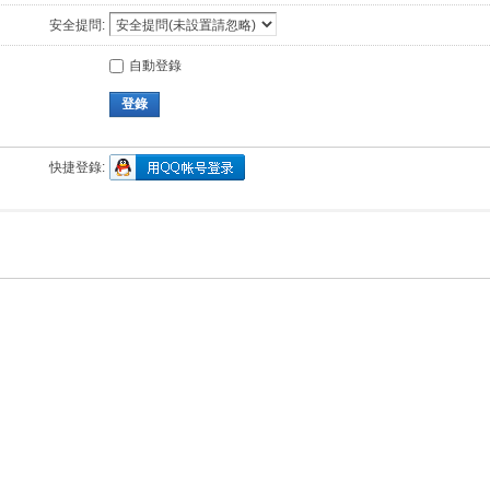
安全提問:
自動登錄
登錄
快捷登錄: