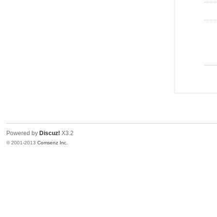
Powered by
Discuz!
X3.2
© 2001-2013
Comsenz Inc.