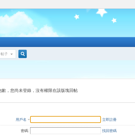
帖子
搜
索
抱歉，您尚未登錄，沒有權限在該版塊回帖
用戶名
立即註冊
密碼:
找回密碼