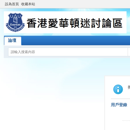
設為首頁
收藏本站
論壇
用戶登錄