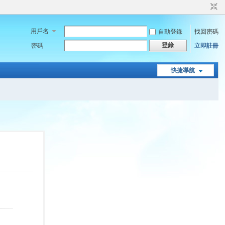
用戶名
自動登錄
找回密碼
登錄
密碼
立即註冊
快捷導航