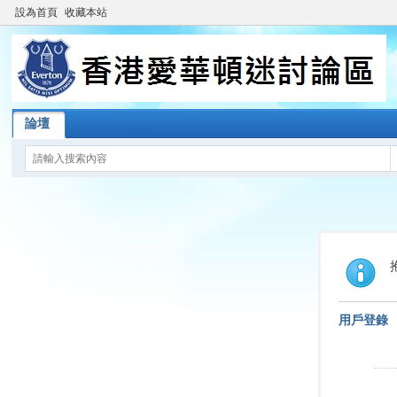
設為首頁
收藏本站
論壇
用戶登錄