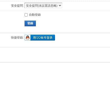
安全提問:
自動登錄
登錄
快捷登錄: