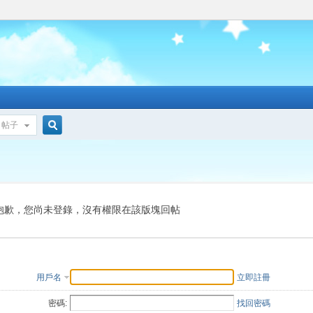
帖子
搜
索
抱歉，您尚未登錄，沒有權限在該版塊回帖
用戶名
立即註冊
密碼:
找回密碼