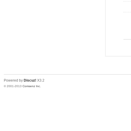
Powered by
Discuz!
X3.2
© 2001-2013
Comsenz Inc.