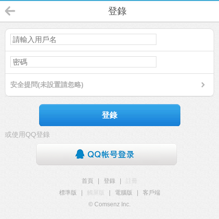
登錄
安全提問(未設置請忽略)
登錄
或使用QQ登錄
首頁
|
登錄
|
註冊
標準版
|
觸屏版
|
電腦版
|
客戶端
© Comsenz Inc.