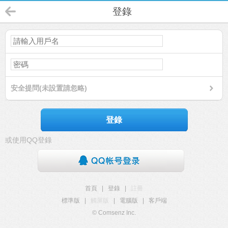
登錄
安全提問(未設置請忽略)
登錄
或使用QQ登錄
首頁
|
登錄
|
註冊
標準版
|
觸屏版
|
電腦版
|
客戶端
© Comsenz Inc.