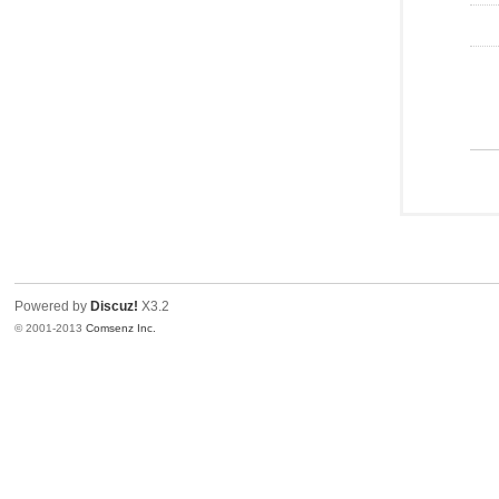
Powered by
Discuz!
X3.2
© 2001-2013
Comsenz Inc.