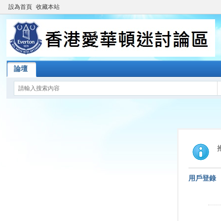
設為首頁
收藏本站
論壇
用戶登錄