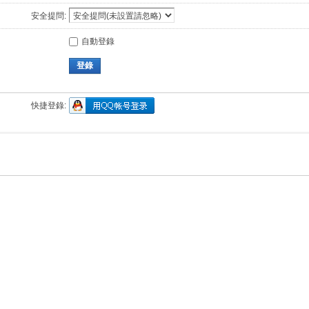
安全提問:
自動登錄
登錄
快捷登錄: