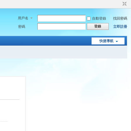
用戶名
自動登錄
找回密碼
登錄
密碼
立即註冊
快捷導航