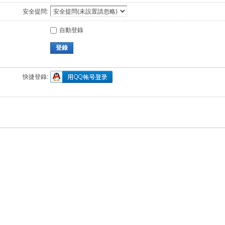
安全提問:
自動登錄
登錄
快捷登錄: