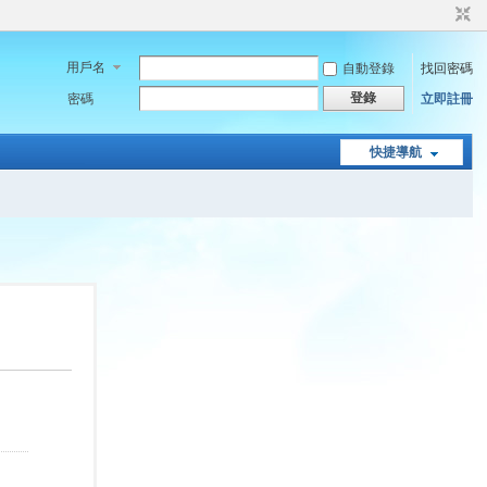
用戶名
自動登錄
找回密碼
登錄
密碼
立即註冊
快捷導航