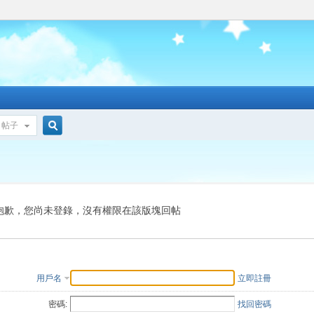
帖子
搜
索
抱歉，您尚未登錄，沒有權限在該版塊回帖
用戶名
立即註冊
密碼:
找回密碼