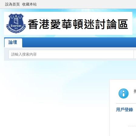
設為首頁
收藏本站
論壇
用戶登錄