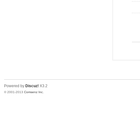
Powered by
Discuz!
X3.2
© 2001-2013
Comsenz Inc.