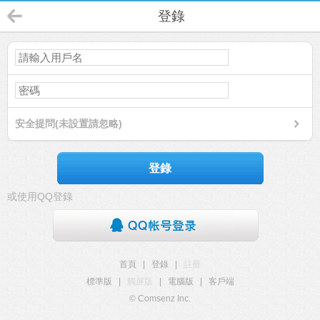
登錄
安全提問(未設置請忽略)
登錄
或使用QQ登錄
首頁
|
登錄
|
註冊
標準版
|
觸屏版
|
電腦版
|
客戶端
© Comsenz Inc.