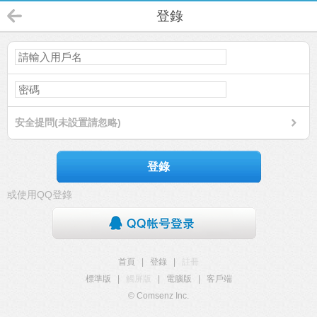
登錄
安全提問(未設置請忽略)
登錄
或使用QQ登錄
首頁
|
登錄
|
註冊
標準版
|
觸屏版
|
電腦版
|
客戶端
© Comsenz Inc.