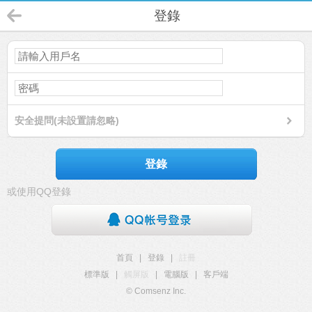
登錄
安全提問(未設置請忽略)
登錄
或使用QQ登錄
首頁
|
登錄
|
註冊
標準版
|
觸屏版
|
電腦版
|
客戶端
© Comsenz Inc.